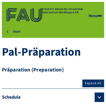
Friedrich-Alexander-Universität
GeoZentrum Nordbayern EN
Menu
Start
Pal-Präparation
Präparation (Preparation)
Expand All
Schedule