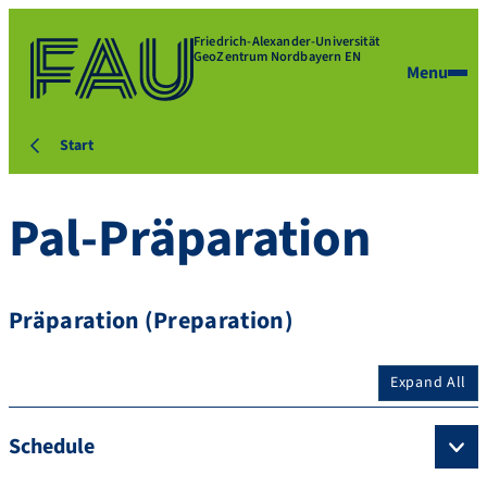
Friedrich-Alexander-Universität
GeoZentrum Nordbayern EN
Menu
Start
Pal-Präparation
Präparation (Preparation)
Expand All
Schedule