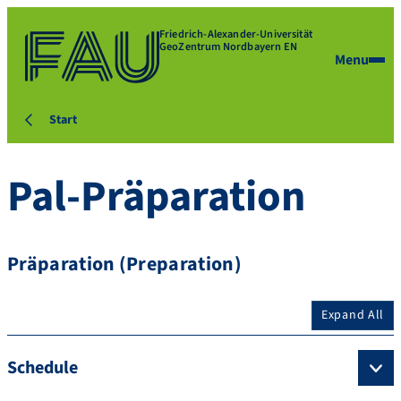
Friedrich-Alexander-Universität
GeoZentrum Nordbayern EN
Menu
Start
Pal-Präparation
Präparation (Preparation)
Expand All
Schedule