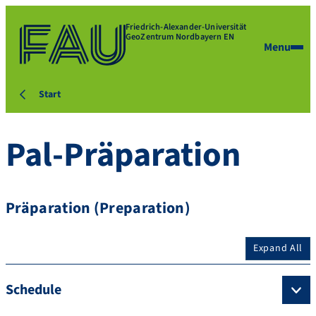
Friedrich-Alexander-Universität
GeoZentrum Nordbayern EN
Menu
Start
Pal-Präparation
Präparation (Preparation)
Expand All
Schedule