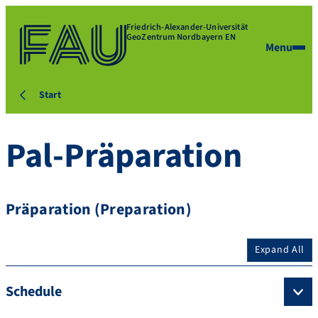
Friedrich-Alexander-Universität
GeoZentrum Nordbayern EN
Menu
Start
Pal-Präparation
Präparation (Preparation)
Expand All
Schedule