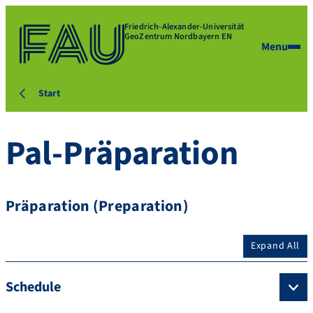
Friedrich-Alexander-Universität
GeoZentrum Nordbayern EN
Menu
Start
Pal-Präparation
Präparation (Preparation)
Expand All
Schedule