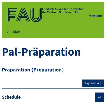
Friedrich-Alexander-Universität
GeoZentrum Nordbayern EN
Menu
Start
Pal-Präparation
Präparation (Preparation)
Expand All
Schedule