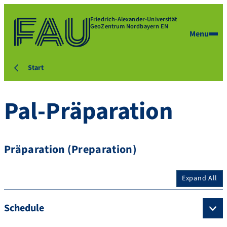
Friedrich-Alexander-Universität
GeoZentrum Nordbayern EN
Menu
Start
Pal-Präparation
Präparation (Preparation)
Expand All
Schedule