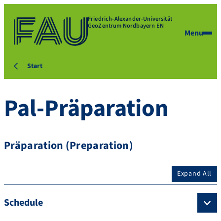
Friedrich-Alexander-Universität
GeoZentrum Nordbayern EN
Menu
Start
Pal-Präparation
Präparation (Preparation)
Expand All
Schedule