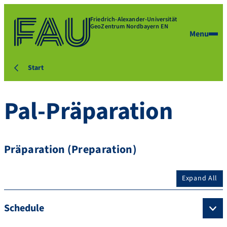
Friedrich-Alexander-Universität
GeoZentrum Nordbayern EN
Menu
Start
Pal-Präparation
Präparation (Preparation)
Expand All
Schedule