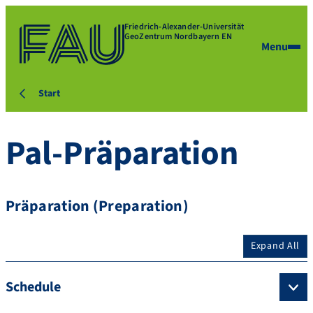
Friedrich-Alexander-Universität
GeoZentrum Nordbayern EN
Menu
Start
Pal-Präparation
Präparation (Preparation)
Expand All
Schedule