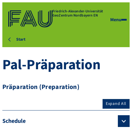
Friedrich-Alexander-Universität
GeoZentrum Nordbayern EN
Menu
Start
Pal-Präparation
Präparation (Preparation)
Expand All
Schedule