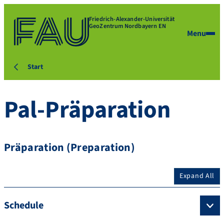
Friedrich-Alexander-Universität
GeoZentrum Nordbayern EN
Menu
Start
Pal-Präparation
Präparation (Preparation)
Expand All
Schedule