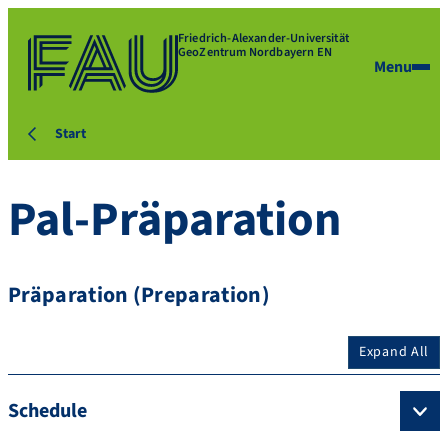
Friedrich-Alexander-Universität
GeoZentrum Nordbayern EN
Menu
Start
Pal-Präparation
Präparation (Preparation)
Expand All
Schedule