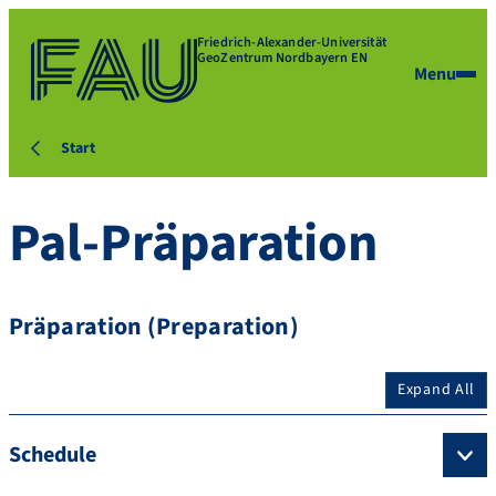
Friedrich-Alexander-Universität
GeoZentrum Nordbayern EN
Menu
Start
Pal-Präparation
Präparation (Preparation)
Expand All
Schedule