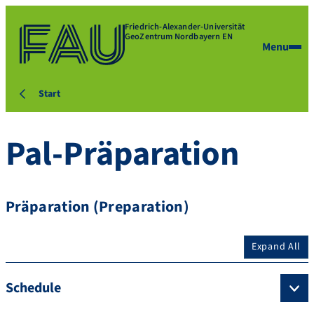
Friedrich-Alexander-Universität
GeoZentrum Nordbayern EN
Menu
Start
Pal-Präparation
Präparation (Preparation)
Expand All
Schedule