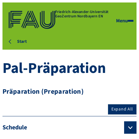
Friedrich-Alexander-Universität
GeoZentrum Nordbayern EN
Menu
Start
Pal-Präparation
Präparation (Preparation)
Expand All
Schedule