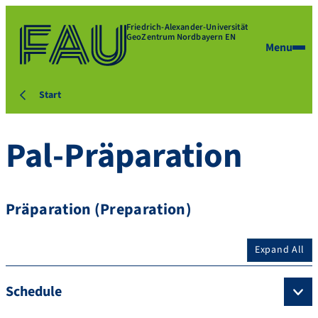
Friedrich-Alexander-Universität
GeoZentrum Nordbayern EN
Menu
Start
Pal-Präparation
Präparation (Preparation)
Expand All
Schedule