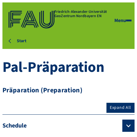
Friedrich-Alexander-Universität
GeoZentrum Nordbayern EN
Menu
Start
Pal-Präparation
Präparation (Preparation)
Expand All
Schedule