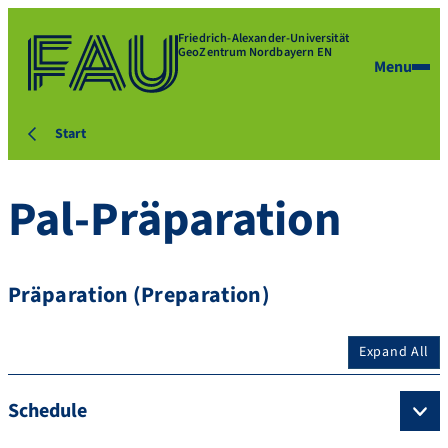
Friedrich-Alexander-Universität
GeoZentrum Nordbayern EN
Menu
Start
Pal-Präparation
Präparation (Preparation)
Expand All
Schedule