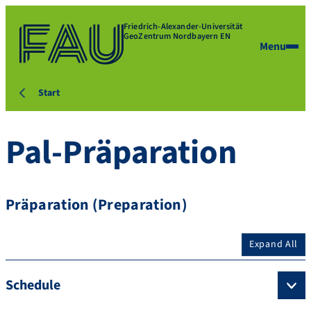
Friedrich-Alexander-Universität
GeoZentrum Nordbayern EN
Menu
Start
Pal-Präparation
Präparation (Preparation)
Expand All
Schedule