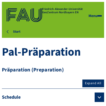
Friedrich-Alexander-Universität
GeoZentrum Nordbayern EN
Menu
Start
Pal-Präparation
Präparation (Preparation)
Expand All
Schedule