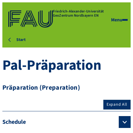
Friedrich-Alexander-Universität
GeoZentrum Nordbayern EN
Menu
Start
Pal-Präparation
Präparation (Preparation)
Expand All
Schedule