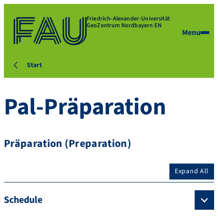
Friedrich-Alexander-Universität
GeoZentrum Nordbayern EN
Menu
Start
Pal-Präparation
Präparation (Preparation)
Expand All
Schedule