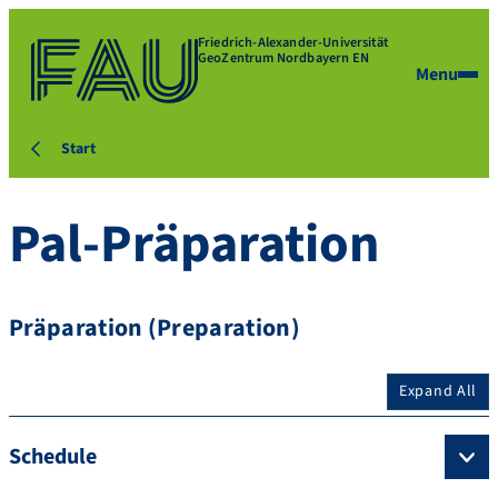
Friedrich-Alexander-Universität
GeoZentrum Nordbayern EN
Menu
Start
Pal-Präparation
Präparation (Preparation)
Expand All
Schedule