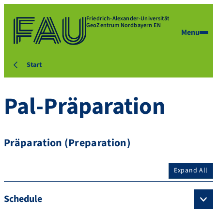
Friedrich-Alexander-Universität
GeoZentrum Nordbayern EN
Menu
Start
Pal-Präparation
Präparation (Preparation)
Expand All
Schedule