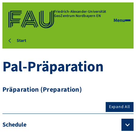
Friedrich-Alexander-Universität
GeoZentrum Nordbayern EN
Menu
Start
Pal-Präparation
Präparation (Preparation)
Expand All
Schedule