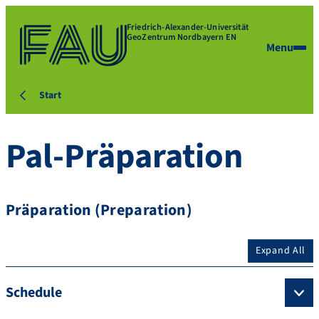
Friedrich-Alexander-Universität
GeoZentrum Nordbayern EN
Menu
Start
Pal-Präparation
Präparation (Preparation)
Expand All
Schedule