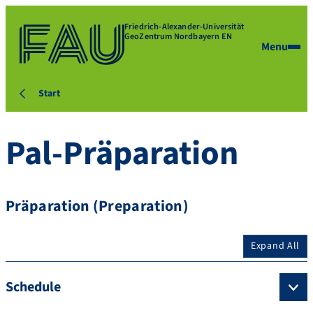
Friedrich-Alexander-Universität
GeoZentrum Nordbayern EN
Menu
Start
Pal-Präparation
Präparation (Preparation)
Expand All
Schedule