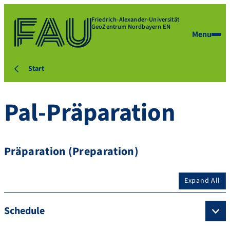
Friedrich-Alexander-Universität
GeoZentrum Nordbayern EN
Menu
Start
Pal-Präparation
Präparation (Preparation)
Expand All
Schedule