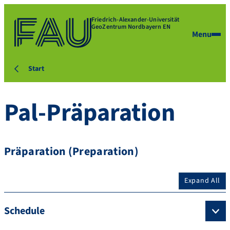
Friedrich-Alexander-Universität
GeoZentrum Nordbayern EN
Menu
Start
Pal-Präparation
Präparation (Preparation)
Expand All
Schedule