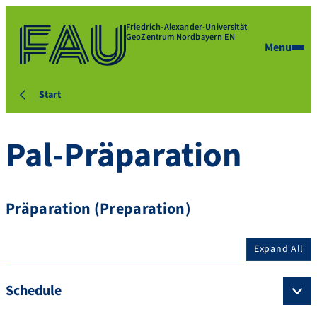
Friedrich-Alexander-Universität
GeoZentrum Nordbayern EN
Menu
Start
Pal-Präparation
Präparation (Preparation)
Expand All
Schedule