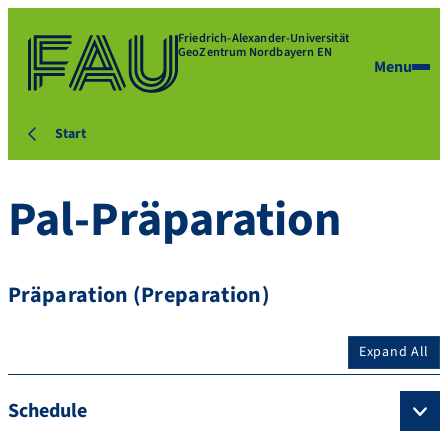
Friedrich-Alexander-Universität
GeoZentrum Nordbayern EN
Menu
Start
Pal-Präparation
Präparation (Preparation)
Expand All
Schedule