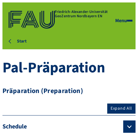
Friedrich-Alexander-Universität
GeoZentrum Nordbayern EN
Menu
Start
Pal-Präparation
Präparation (Preparation)
Expand All
Schedule