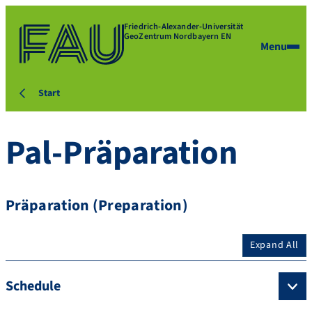
Friedrich-Alexander-Universität
GeoZentrum Nordbayern EN
Menu
Start
Pal-Präparation
Präparation (Preparation)
Expand All
Schedule