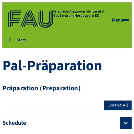
Friedrich-Alexander-Universität
GeoZentrum Nordbayern EN
Menu
Start
Pal-Präparation
Präparation (Preparation)
Expand All
Schedule