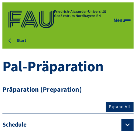
Friedrich-Alexander-Universität
GeoZentrum Nordbayern EN
Menu
Start
Pal-Präparation
Präparation (Preparation)
Expand All
Schedule