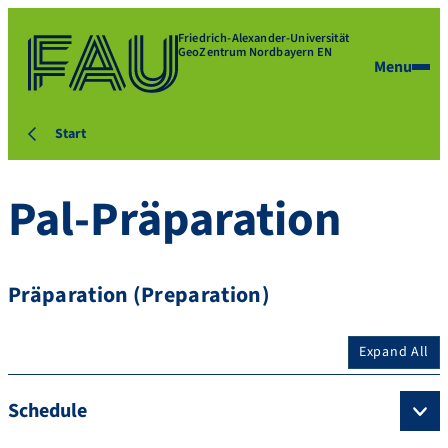
Friedrich-Alexander-Universität
GeoZentrum Nordbayern EN
Menu
Start
Pal-Präparation
Präparation (Preparation)
Expand All
Schedule