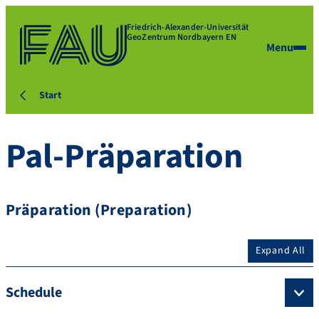
Friedrich-Alexander-Universität
GeoZentrum Nordbayern EN
Menu
Start
Pal-Präparation
Präparation (Preparation)
Expand All
Schedule