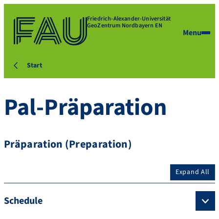
Friedrich-Alexander-Universität
GeoZentrum Nordbayern EN
Menu
Start
Pal-Präparation
Präparation (Preparation)
Expand All
Schedule