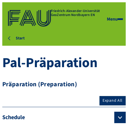
Friedrich-Alexander-Universität
GeoZentrum Nordbayern EN
Menu
Start
Pal-Präparation
Präparation (Preparation)
Expand All
Schedule