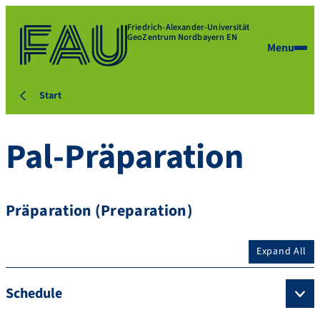
Friedrich-Alexander-Universität
GeoZentrum Nordbayern EN
Menu
Start
Pal-Präparation
Präparation (Preparation)
Expand All
Schedule