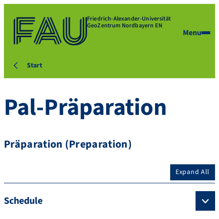
Friedrich-Alexander-Universität
GeoZentrum Nordbayern EN
Menu
Start
Pal-Präparation
Präparation (Preparation)
Expand All
Schedule