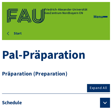
Friedrich-Alexander-Universität
GeoZentrum Nordbayern EN
Menu
Start
Pal-Präparation
Präparation (Preparation)
Expand All
Schedule