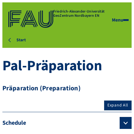
Friedrich-Alexander-Universität
GeoZentrum Nordbayern EN
Menu
Start
Pal-Präparation
Präparation (Preparation)
Expand All
Schedule