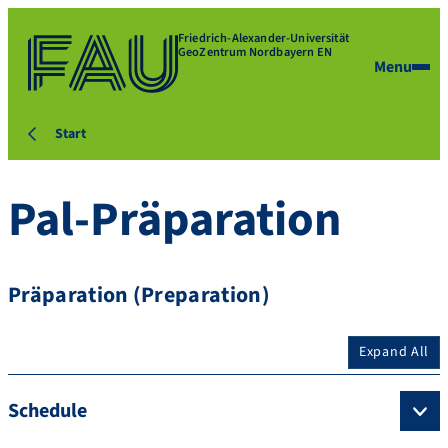
Friedrich-Alexander-Universität
GeoZentrum Nordbayern EN
Menu
Start
Pal-Präparation
Präparation (Preparation)
Expand All
Schedule