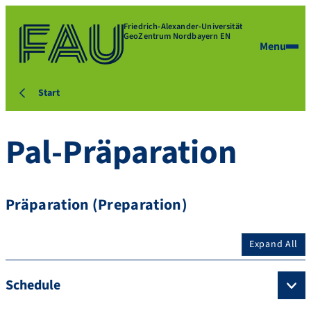
Friedrich-Alexander-Universität
GeoZentrum Nordbayern EN
Menu
Start
Pal-Präparation
Präparation (Preparation)
Expand All
Schedule