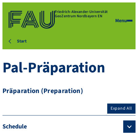
Friedrich-Alexander-Universität
GeoZentrum Nordbayern EN
Menu
Start
Pal-Präparation
Präparation (Preparation)
Expand All
Schedule