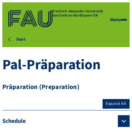
Friedrich-Alexander-Universität
GeoZentrum Nordbayern EN
Menu
Start
Pal-Präparation
Präparation (Preparation)
Expand All
Schedule