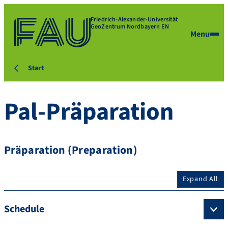
Friedrich-Alexander-Universität
GeoZentrum Nordbayern EN
Menu
Start
Pal-Präparation
Präparation (Preparation)
Expand All
Schedule